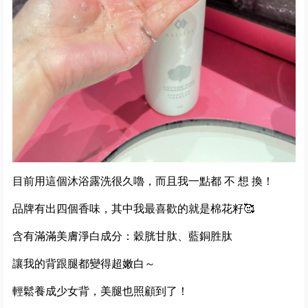
目前用這個沐浴露洗很久嚕，而且我一點都 不 想 換！
品牌有出四個香味，其中我最喜歡的就是棉花籽🥰
含有滿滿美膚淨白成分：穀胱甘肽、藍銅胜肽
讓我的背跟腿都變得超嫩白～
輕鬆養成少女背，美腿也照顧到了！