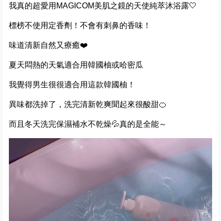
我真的超愛用MAGICOM美肌之鏡的天使純萃沐浴露🤍
標榜不使用定香劑！不會有刺鼻的香味！
味道清新自然又療癒❤️
夏天悶熱的天氣適合用韓國柚或哈密瓜
我覺得男生很很適合用這款韓國柚！
異味都洗掉了，洗完清新乾爽聞起來很酸甜🍊
而且冬天洗完保濕補水不乾燥💦真的是全能～