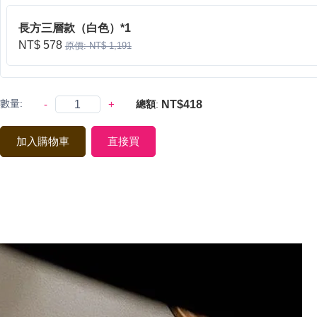
長方三層款（白色）*1
NT$ 578
原價: NT$ 1,191
數量:
-
+
NT$418
總額
:
加入購物車
直接買