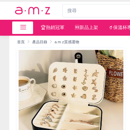
🏆熱銷冠軍
🆕新品上架
🥤保溫杯
首頁
產品目錄
a.m.z質感選物