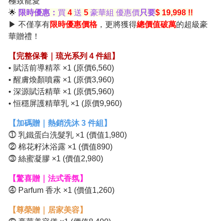
極致寵愛
🌟
限時優惠：
買
4
送
5
豪華組 優惠價
只要
$ 19,998 !!
▶ 不僅享有
限時優惠價格
，更將獲得
總價值破萬
的超級豪
華贈禮！
【完整保養｜琉光系列 4 件組】
• 賦活前導精萃 ×1 (原價6,560)
• 醒膚煥顏噴霧 ×1 (原價3,960)
• 深源賦活精華 ×1 (原價5,960)
• 恒穩屏護精華乳 ×1 (原價9,960)
【加碼贈｜熱銷洗沐 3 件組】
⓵ 乳鐵蛋白洗髮乳 ×1 (價值1,980)
⓶ 棉花籽沐浴露 ×1 (價值890)
⓷ 絲蜜凝膠 ×1 (價值2,980)
【驚喜贈｜法式香氛】
⓸ Parfum 香水 ×1 (價值1,260)
【尊榮贈｜居家美容】