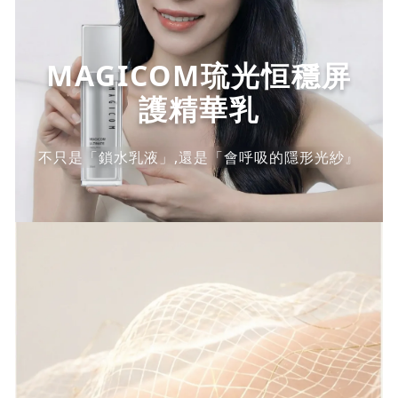
MAGICOM琉光恒穩屏
護精華乳
不只是「鎖水乳液」,還是「會呼吸的隱形光紗』