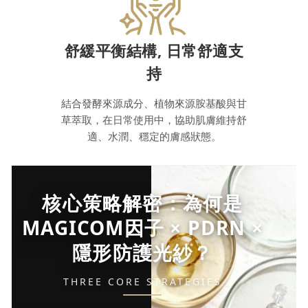
舒緩平衡結構, 日常舒適支
持
結合發酵來源成分、植物來源胺基酸與甘
草萃取，在日常使用中，協助肌膚維持舒
適、水潤、穩定的膚感狀態。
核心策略解密：為何是
MAGICOM因子 × PDRN ×
隱形防護光紗？
THREE CORE STRATEGIES