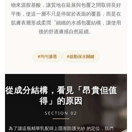
物來源胺基酸，讓質地在延展與包覆之間取得良好
平衡，使這一層不只是停留於表面的覆蓋，而是在
肌膚表層形成柔潤︑細緻的水感包覆結構，讓使用
後的舒適膚感自然延續。
#均勻滲透
#啟動保水關鍵
從成分結構，看見「昂貴但值
得」的原因
SECTION 02
為了讓這瓶精華乳配得上隱形防護光紗 的定位，我們