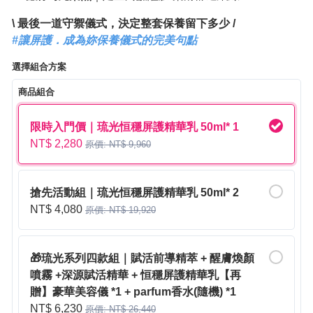
\ 最後一道守禦儀式，決定整套保養留下多少 /
#讓屏護．成為妳保養儀式的完美句點
選擇組合方案
商品組合
限時入門價｜琉光恒穩屏護精華乳 50ml* 1
NT$ 2,280
原價: NT$ 9,960
搶先活動組｜琉光恒穩屏護精華乳 50ml* 2
NT$ 4,080
原價: NT$ 19,920
🎁琉光系列四款組｜賦活前導精萃 + 醒膚煥顏
噴霧 +深源賦活精華 + 恒穩屏護精華乳【再
贈】豪華美容儀 *1 + parfum香水(隨機) *1
NT$ 6,230
原價: NT$ 26,440