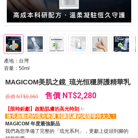
產地：台灣
容量：50ml
MAGICOM美肌之鏡_琉光恒穩屏護精華乳
售價
NT$2,280
原價
NT$9,960
【限時鉅獻】啟動肌膚的高光時刻
✨
搶先啟動您的琉光奇蹟 別讓肌膚的渴望等待太久！
MAGICOM 年度最強新品
我們為您準備了完整的「琉光系列」，更獻上從頭到腳的