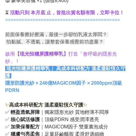
⓹ 豪華美容儀 ×1 (價值8,400)
⏳
活動只到 本月底 止，首批出貨名額有限，立即卡位！
>>>>>>>>>>>>>>>>>>>>>>>>>>>>>>>>>>>>>>>>>>
前面保養擦好擦滿，最後一步卻怕乳液太厚悶？
怕黏膩、不透氣，讓整套保養感覺前功盡棄？
啟用
【琉光恒穩屏護精華乳】
打造「會呼吸的隱形光
紗」！
琉光恒穩屏護精華乳｜ 高成本科研配方 溫柔凝駐恆久守
護
隱形防護光紗 × 246億MAGICOM因子 × 2000ppm頂級
PDRN
✨
高成本科研配方 溫柔凝駐恆久守護
✨
✅
輕盈透氣屏障
｜獨家隱形光紗 質地輕薄不悶厚
✅
核心賦活修護
｜頂級PDRN 感受潤澤透亮
✅
加乘保養配方
｜MAGICOM因子 雙重囊泡成分
✅
穩膚勻亮柔焦
｜足量菸鹼醯胺 柔滑舒適細緻