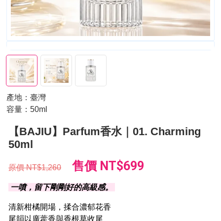
產地：臺灣
容量：50ml
【BAJIU】Parfum香水｜01. Charming
50ml
售價
NT$699
原價
NT$1,260
一噴，留下剛剛好的高級感。
清新柑橘開場，揉合濃郁花香
尾韻以廣藿香與香根草收尾