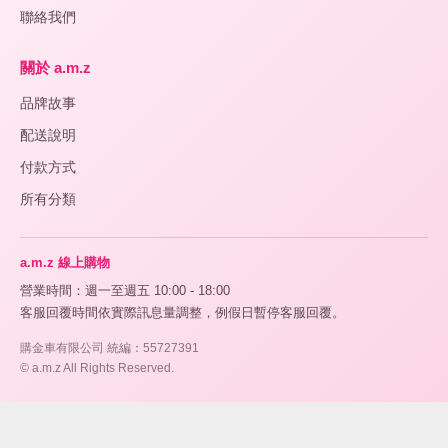
術
聯絡我們
🌷
關於 a.m.z
美
+
品牌故事
肌
護
配送說明
膚
付款方式
保
+
所有分類
健
養
生
a.m.z 線上購物
營業時間：週一至週五 10:00 - 18:00
生
+
客服回覆時間依實際訊息量調整，例假日暫停客服回覆。
活
購金車有限公司 統編：55727391
居
© a.m.z All Rights Reserved.
家
香
+
氛