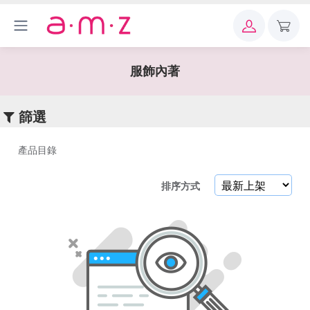
×
關
鍵
服飾內著
字
篩選
產品目錄
產
排序方式
品
目
錄
新
品
上