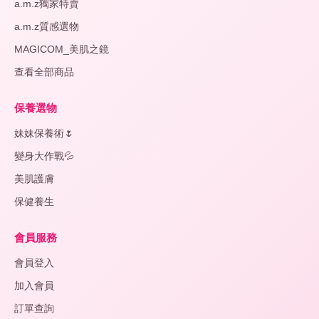
a.m.z獨家特賣
a.m.z質感選物
保
溫
MAGICOM_美肌之鏡
杯/
查看全部商品
燜
燒
杯
保養選物
🥤
妹妹保養術🌷
變身大作戰💦
變
+
身
美肌護膚
大
作
保健養生
戰
💦
會員服務
會員登入
妹
+
妹
加入會員
保
訂單查詢
養