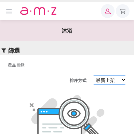
×
關
鍵
沐浴
字
篩選
產品目錄
產
排序方式
品
目
錄
沐
浴