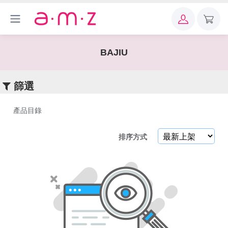
×
關
鍵
BAJIU
字
篩選
產品目錄
產
排序方式
品
目
錄
MAGICOM_
美肌之鏡